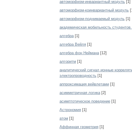
автоморфизм-инвариантный модуль
[1]
автоморфизм-коинвариантный модуль
[
автоморфизм-поднимаемый модуль
[1]
академическая мобильность студентов.
алгебра
[1]
алгебра Вейля
[1]
алгебра фон Неймана
[12]
алгоритм
[1]
аналитический сигнал ионные коррелят
электропроводность
[1]
аппроксимация вейвлетами
[1]
асимметричная логика
[2]
асимптотическое поведение
[1]
Астрономия
[1]
атом
[1]
Аффинная геометрия
[1]