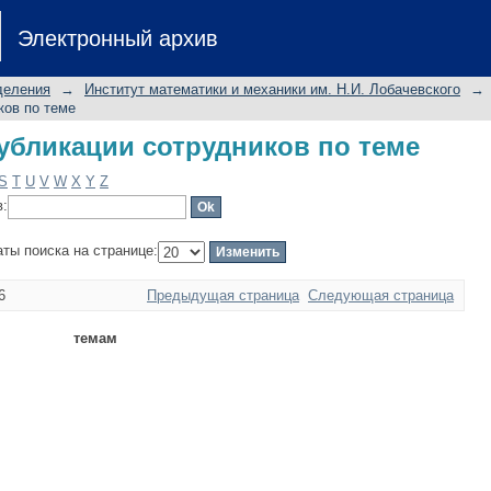
бликации сотрудников по теме
Электронный архив
деления
→
Институт математики и механики им. Н.И. Лобачевского
→
ков по теме
бликации сотрудников по теме
S
T
U
V
W
X
Y
Z
в:
аты поиска на странице:
6
Предыдущая страница
Следующая страница
темам