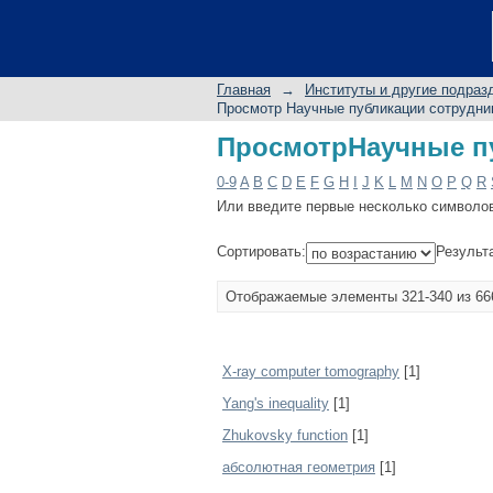
ПросмотрНаучные пу
Главная
→
Институты и другие подраз
Просмотр Научные публикации сотрудни
ПросмотрНаучные пу
0-9
A
B
C
D
E
F
G
H
I
J
K
L
M
N
O
P
Q
R
Или введите первые несколько символо
Сортировать:
Результ
Отображаемые элементы 321-340 из 66
X-ray computer tomography
[1]
Yang's inequality
[1]
Zhukovsky function
[1]
абсолютная геометрия
[1]