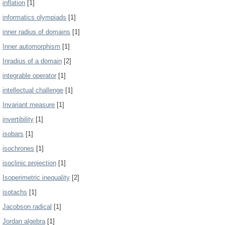
inflation
[1]
informatics olympiads
[1]
inner radius of domains
[1]
Inner automorphism
[1]
Inradius of a domain
[2]
integrable operator
[1]
intellectual challenge
[1]
Invariant measure
[1]
invertibility
[1]
isobars
[1]
isochrones
[1]
isoclinic projection
[1]
Isoperimetric inequality
[2]
isotachs
[1]
Jacobson radical
[1]
Jordan algebra
[1]