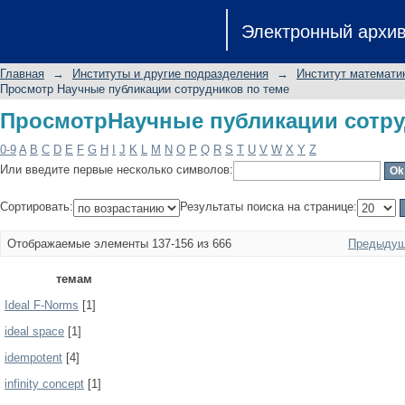
ПросмотрНаучные публикации сотру
Электронный архи
Главная
→
Институты и другие подразделения
→
Институт математик
Просмотр Научные публикации сотрудников по теме
ПросмотрНаучные публикации сотру
0-9
A
B
C
D
E
F
G
H
I
J
K
L
M
N
O
P
Q
R
S
T
U
V
W
X
Y
Z
Или введите первые несколько символов:
Сортировать:
Результаты поиска на странице:
Отображаемые элементы 137-156 из 666
Предыдущ
темам
Ideal F-Norms
[1]
ideal space
[1]
idempotent
[4]
infinity concept
[1]