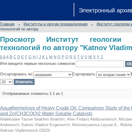
Просмотр Институт геологии и нефт
Электронный архи
Vladimir Evgenevich"
Главная
→
Институты и другие подразделения
→
Институт геологии 
технологий по автору
Просмотр Институт геологии 
технологий по автору "Katnov Vladim
0-9
A
B
C
D
E
F
G
H
I
J
K
L
M
N
O
P
Q
R
S
T
U
V
W
X
Y
Z
Или введите первые несколько символов:
Отсортировать по:
Сортировать:
Отображаемые элементы 1-1 из 1
Aquathermolysis of Heavy Crude Oil: Comparison Study of th
and Zn(CH3COO)2 Water-Soluble Catalysts
Abdelsalam Yasser Ibrakhim Ibrakhim
;
Aliev Firdavs Abdusamievich
;
Mirzaev
Andreevich
;
Katnov Vladimir Evgenevich
;
Akhmetzyanova Leysan A.
;
Mukha
Aleksey Vladimirovich
(
2023
)