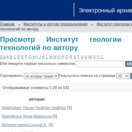
Просмотр Институт геологии и нефт
Электронный архи
Главная
→
Институты и другие подразделения
→
Институт геологии 
технологий по автору
Просмотр Институт геологии 
технологий по автору
0-9
A
B
C
D
E
F
G
H
I
J
K
L
M
N
O
P
Q
R
S
T
U
V
W
X
Y
Z
Или введите первые несколько символов:
Сортировать:
Результаты поиска на странице:
Отображаемые элементы 1-20 из 631
авторам
Abdelsalam Yasser Ibrakhim Ibrakhim
[1]
Abdrafikova Ilmira Maratovna
[1]
Akhmetzyanova Leysan A.
[1]