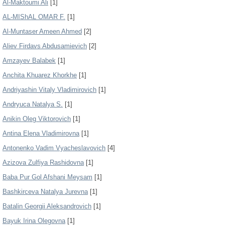
Al-Maktoumi Ali
[1]
AL-MIShAL OMAR F.
[1]
Al-Muntaser Ameen Ahmed
[2]
Aliev Firdavs Abdusamievich
[2]
Amzayev Balabek
[1]
Anchita Khuarez Khorkhe
[1]
Andriyashin Vitaly Vladimirovich
[1]
Andryuca Natalya S.
[1]
Anikin Oleg Viktorovich
[1]
Antina Elena Vladimirovna
[1]
Antonenko Vadim Vyacheslavovich
[4]
Azizova Zulfiya Rashidovna
[1]
Baba Pur Gol Afshani Meysam
[1]
Bashkirceva Natalya Jurevna
[1]
Batalin Georgii Aleksandrovich
[1]
Bayuk Irina Olegovna
[1]