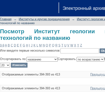
Посмотр Институт геологии и нефте
Электронный архи
Главная
→
Институты и другие подразделения
→
Институт геологии 
технологий по названию
Посмотр Институт геологии 
технологий по названию
0-9
A
B
C
D
E
F
G
H
I
J
K
L
M
N
O
P
Q
R
S
T
U
V
W
X
Y
Z
Или введите первые несколько символов:
Отсортировать по:
Сортировать:
Отображаемые элементы 394-393 из 413
Предыдущ
Отображаемые элементы 394-393 из 413
Предыдущ