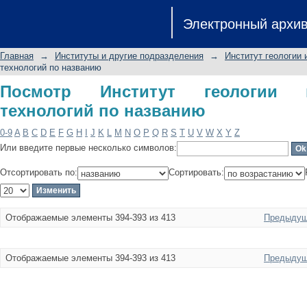
Посмотр Институт геологии и нефте
Электронный архи
Главная
→
Институты и другие подразделения
→
Институт геологии 
технологий по названию
Посмотр Институт геологии 
технологий по названию
0-9
A
B
C
D
E
F
G
H
I
J
K
L
M
N
O
P
Q
R
S
T
U
V
W
X
Y
Z
Или введите первые несколько символов:
Отсортировать по:
Сортировать:
Отображаемые элементы 394-393 из 413
Предыдущ
Отображаемые элементы 394-393 из 413
Предыдущ