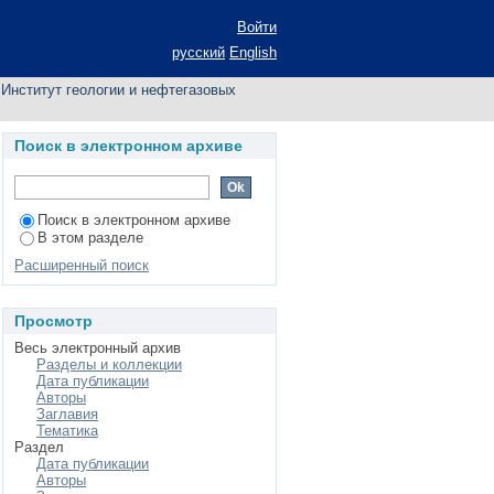
по названию
Войти
русский
English
Институт геологии и нефтегазовых
Поиск в электронном архиве
Поиск в электронном архиве
В этом разделе
Расширенный поиск
Просмотр
Весь электронный архив
Разделы и коллекции
Дата публикации
Авторы
Заглавия
Тематика
Раздел
Дата публикации
Авторы