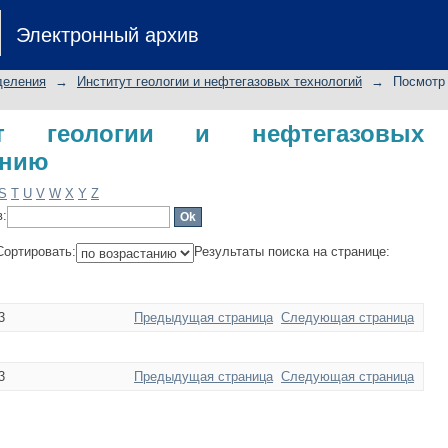
еологии и нефтегазовых технологий 
Электронный архив
деления
→
Институт геологии и нефтегазовых технологий
→
Посмотр 
ут геологии и нефтегазовых
анию
S
T
U
V
W
X
Y
Z
в:
Сортировать:
Результаты поиска на странице:
3
Предыдущая страница
Следующая страница
3
Предыдущая страница
Следующая страница