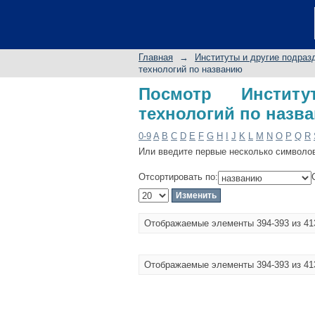
Посмотр Институт г
Главная
→
Институты и другие подраз
технологий по названию
Посмотр Инстит
технологий по назв
0-9
A
B
C
D
E
F
G
H
I
J
K
L
M
N
O
P
Q
R
Или введите первые несколько символо
Отсортировать по:
Отображаемые элементы 394-393 из 41
Отображаемые элементы 394-393 из 41