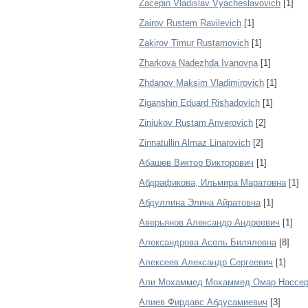
Zacepin Vladislav Vyacheslavovich
[1]
Zairov Rustem Ravilevich
[1]
Zakirov Timur Rustamovich
[1]
Zharkova Nadezhda Ivanovna
[1]
Zhdanov Maksim Vladimirovich
[1]
Ziganshin Eduard Rishadovich
[1]
Ziniukov Rustam Anverovich
[2]
Zinnatullin Almaz Linarovich
[2]
Абашев Виктор Викторович
[1]
Абдрафикова, Ильмира Маратовна
[1]
Абдуллина Элина Айратовна
[1]
Аверьянов Александр Андреевич
[1]
Александрова Асель Биляловна
[8]
Алексеев Александр Сергеевич
[1]
Али Мохаммед Мохаммед Омар Нассе
Алиев Фирдавс Абдусамиевич
[3]