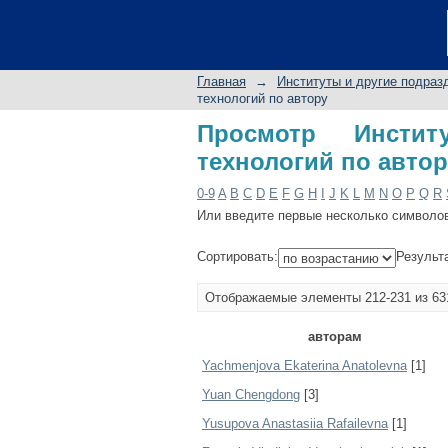
Просмотр Институт 
Главная
→
Институты и другие подраз
технологий по автору
Просмотр Инстит
технологий по автор
0-9
A
B
C
D
E
F
G
H
I
J
K
L
M
N
O
P
Q
R
Или введите первые несколько символо
Сортировать:
Результ
Отображаемые элементы 212-231 из 63
авторам
Yachmenjova Ekaterina Anatolevna
[1]
Yuan Chengdong
[3]
Yusupova Anastasiia Rafailevna
[1]