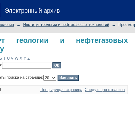
геологии и нефтегазовых технологий
Электронный архив
деления
→
Институт геологии и нефтегазовых технологий
→
Просмотр
ут геологии и нефтегазовых
у
S
T
U
V
W
X
Y
Z
в:
аты поиска на странице:
1
Предыдущая страница
Следующая страница