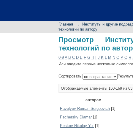
Просмотр Институт 
Главная
→
Институты и другие подраз
технологий по автору
Просмотр Инстит
технологий по автор
0-9
A
B
C
D
E
F
G
H
I
J
K
L
M
N
O
P
Q
R
Или введите первые несколько символо
Сортировать:
Результ
Отображаемые элементы 150-169 из 63
авторам
Pavelyev Roman Sergeevich
[1]
Pechersky Diamar
[1]
Peskov Nikolay Yu.
[1]