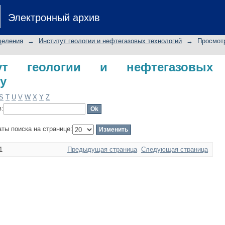
геологии и нефтегазовых технологий
Электронный архив
деления
→
Институт геологии и нефтегазовых технологий
→
Просмотр
ут геологии и нефтегазовых
у
S
T
U
V
W
X
Y
Z
в:
аты поиска на странице:
1
Предыдущая страница
Следующая страница