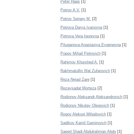
Peter Haas
[1]
Petrov A.V.
[1]
Petrov Sergey M.
[2]
Petrova Darya Ivanovna
[1]
Petrova Vera Igorevna
[1]
Pituganova Anastasiya Evgenevna
[1]
Popov Mihail Petrovich
[1]
Rahimov Khurshed A.
[1]
Rakhmatullin Ilfat Zufarovich
[1]
Reza Nejad Zare
[1]
Rezaysadat Morteza
[2]
Rodionov Aleksandr Aleksandrovich
[1]
Rodionov Nikolay Olegovich
[1]
Rogov Aleksej Mihajlovich
[1]
Sadikov Kamil Gamirovich
[1]
Saeed Shadi Abdulrahman Abdo
[1]