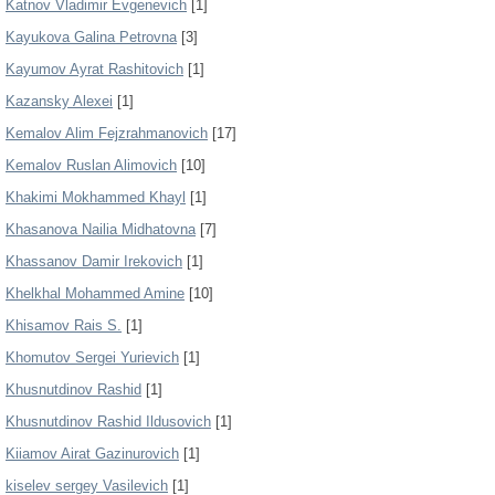
Katnov Vladimir Evgenevich
[1]
Kayukova Galina Petrovna
[3]
Kayumov Ayrat Rashitovich
[1]
Kazansky Alexei
[1]
Kemalov Alim Fejzrahmanovich
[17]
Kemalov Ruslan Alimovich
[10]
Khakimi Mokhammed Khayl
[1]
Khasanova Nailia Midhatovna
[7]
Khassanov Damir Irekovich
[1]
Khelkhal Mohammed Amine
[10]
Khisamov Rais S.
[1]
Khomutov Sergei Yurievich
[1]
Khusnutdinov Rashid
[1]
Khusnutdinov Rashid Ildusovich
[1]
Kiiamov Airat Gazinurovich
[1]
kiselev sergey Vasilevich
[1]