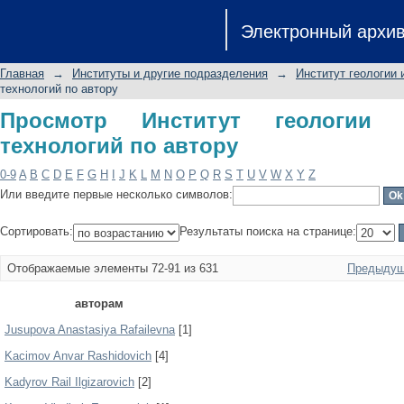
Просмотр Институт геологии и нефт
Электронный архи
Главная
→
Институты и другие подразделения
→
Институт геологии 
технологий по автору
Просмотр Институт геологии 
технологий по автору
0-9
A
B
C
D
E
F
G
H
I
J
K
L
M
N
O
P
Q
R
S
T
U
V
W
X
Y
Z
Или введите первые несколько символов:
Сортировать:
Результаты поиска на странице:
Отображаемые элементы 72-91 из 631
Предыдущ
авторам
Jusupova Anastasiya Rafailevna
[1]
Kacimov Anvar Rashidovich
[4]
Kadyrov Rail Ilgizarovich
[2]