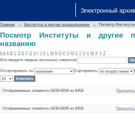
Посмотр Институты и другие подра
Электронный архи
Главная
→
Институты и другие подразделения
→
Посмотр Институты
Посмотр Институты и другие п
названию
0-9
A
B
C
D
E
F
G
H
I
J
K
L
M
N
O
P
Q
R
S
T
U
V
W
X
Y
Z
Или введите первые несколько символов:
Отсортировать по:
Сортировать:
Отображаемые элементы 6939-6938 из 6958
Предыдущ
Отображаемые элементы 6939-6938 из 6958
Предыдущ