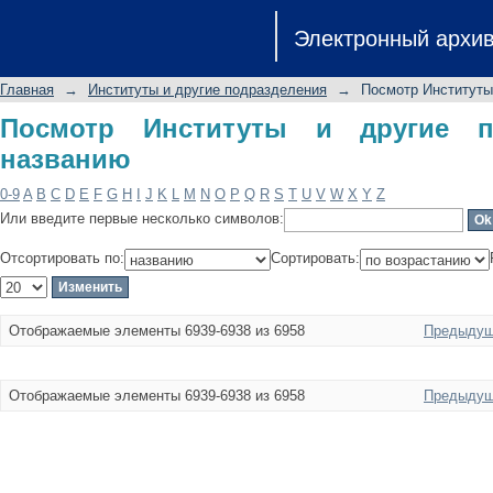
Посмотр Институты и другие подра
Электронный архи
Главная
→
Институты и другие подразделения
→
Посмотр Институты
Посмотр Институты и другие п
названию
0-9
A
B
C
D
E
F
G
H
I
J
K
L
M
N
O
P
Q
R
S
T
U
V
W
X
Y
Z
Или введите первые несколько символов:
Отсортировать по:
Сортировать:
Отображаемые элементы 6939-6938 из 6958
Предыдущ
Отображаемые элементы 6939-6938 из 6958
Предыдущ