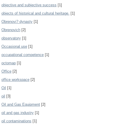
objective and subjective success
[1]
objects of historical and cultural heritage.
[1]
Obrenovi? dynasty
[1]
Obrenovich
[2]
observatory
[1]
Occasional use
[1]
occupational competence
[1]
octomap
[1]
Office
[2]
office workspace
[2]
Oil
[1]
oil
[3]
Oil and Gas Equipment
[2]
oil and gas industry
[1]
oil contaminations
[1]