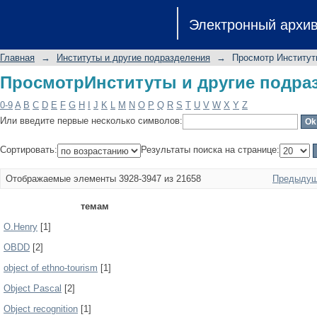
ПросмотрИнституты и другие подра
Электронный архи
Главная
→
Институты и другие подразделения
→
Просмотр Институт
ПросмотрИнституты и другие подра
0-9
A
B
C
D
E
F
G
H
I
J
K
L
M
N
O
P
Q
R
S
T
U
V
W
X
Y
Z
Или введите первые несколько символов:
Сортировать:
Результаты поиска на странице:
Отображаемые элементы 3928-3947 из 21658
Предыдущ
темам
O.Henry
[1]
OBDD
[2]
object of ethno-tourism
[1]
Object Pascal
[2]
Object recognition
[1]