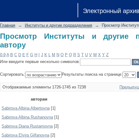
Просмотр Институты и другие подра
Электронный архи
Главная
→
Институты и другие подразделения
→
Просмотр Институт
Просмотр Институты и другие п
автору
0-9
A
B
C
D
E
F
G
H
I
J
K
L
M
N
O
P
Q
R
S
T
U
V
W
X
Y
Z
Или введите первые несколько символов:
Сортировать:
Результаты поиска на странице:
Отображаемые элементы 1726-1745 из 7238
Предыдущ
авторам
Sabirova Albina Albertovna
[1]
Sabirova Albina Rushanovna
[1]
Sabirova Diana Rustamovna
[2]
Sabirova Elvira Gilfanovna
[2]