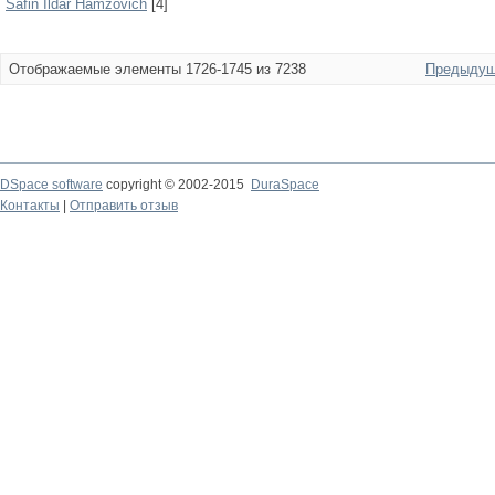
Safin Ildar Hamzovich
[4]
Отображаемые элементы 1726-1745 из 7238
Предыдущ
DSpace software
copyright © 2002-2015
DuraSpace
Контакты
|
Отправить отзыв