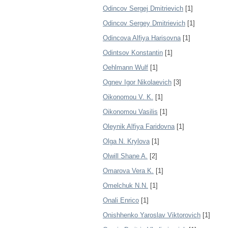
Odincov Sergej Dmitrievich
[1]
Odincov Sergey Dmitrievich
[1]
Odincova Alfiya Harisovna
[1]
Odintsov Konstantin
[1]
Oehlmann Wulf
[1]
Ognev Igor Nikolaevich
[3]
Oikonomou V. K.
[1]
Oikonomou Vasilis
[1]
Oleynik Alfiya Faridovna
[1]
Olga N. Krylova
[1]
Olwill Shane A.
[2]
Omarova Vera K.
[1]
Omelchuk N.N.
[1]
Onali Enrico
[1]
Onishhenko Yaroslav Viktorovich
[1]