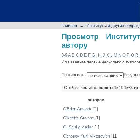
Просмотр Институты
Главная
→
Институты и другие подраз
Просмотр Институ
автору
0-9
A
B
C
D
E
F
G
H
I
J
K
L
M
N
O
P
Q
R
Или введите первые несколько символо
Сортировать:
Результ
Отображаемые элементы 1546-1565 из 
авторам
O'Brien Amanda
[1]
O'Keeffe Grainne
[1]
O. Scully Marlan
[1]
Obnosov Yurii Viktorovich
[11]