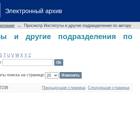
 и другие подразделения по автору
Электронный архив
деления
→
Просмотр Институты и другие подразделения по автору
ты и другие подразделения по
S
T
U
V
W
X
Y
Z
в:
аты поиска на странице:
7238
Предыдущая страница
Следующая страница