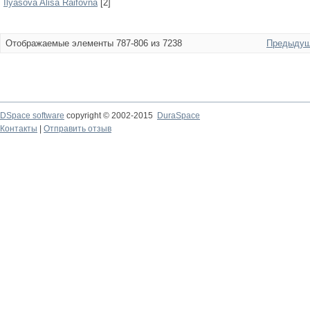
Ilyasova Alisa Raifovna
[2]
Отображаемые элементы 787-806 из 7238
Предыдущ
DSpace software
copyright © 2002-2015
DuraSpace
Контакты
|
Отправить отзыв