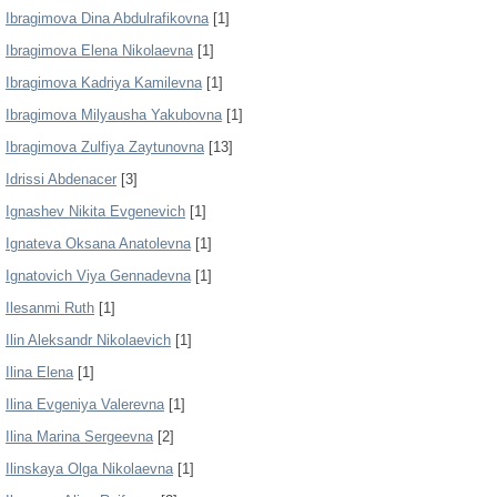
Ibragimova Dina Abdulrafikovna
[1]
Ibragimova Elena Nikolaevna
[1]
Ibragimova Kadriya Kamilevna
[1]
Ibragimova Milyausha Yakubovna
[1]
Ibragimova Zulfiya Zaytunovna
[13]
Idrissi Abdenacer
[3]
Ignashev Nikita Evgenevich
[1]
Ignateva Oksana Anatolevna
[1]
Ignatovich Viya Gennadevna
[1]
Ilesanmi Ruth
[1]
Ilin Aleksandr Nikolaevich
[1]
Ilina Elena
[1]
Ilina Evgeniya Valerevna
[1]
Ilina Marina Sergeevna
[2]
Ilinskaya Olga Nikolaevna
[1]