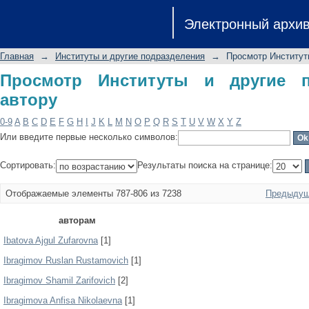
Просмотр Институты и другие подра
Электронный архи
Главная
→
Институты и другие подразделения
→
Просмотр Институт
Просмотр Институты и другие п
автору
0-9
A
B
C
D
E
F
G
H
I
J
K
L
M
N
O
P
Q
R
S
T
U
V
W
X
Y
Z
Или введите первые несколько символов:
Сортировать:
Результаты поиска на странице:
Отображаемые элементы 787-806 из 7238
Предыдущ
авторам
Ibatova Ajgul Zufarovna
[1]
Ibragimov Ruslan Rustamovich
[1]
Ibragimov Shamil Zarifovich
[2]
Ibragimova Anfisa Nikolaevna
[1]