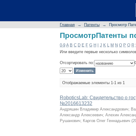
ПросмотрПатенты по
Главная
→
Патенты
→
Просмотр Пат
ПросмотрПатенты по
0-9
A
B
C
D
E
F
G
H
I
J
K
L
M
N
O
P
Q
R
Или введите первые несколько символо
Отсортировать по:
Отображаемые элементы 1-1 из 1
RoboticsLab: Свидетельство о г
№2016613232
Андряшин Владимир Александрович
;
Ва
Александр Алексеевич
;
Алехин Алексан
Рушанович
;
Каргов Олег Геннадьевич
(
2