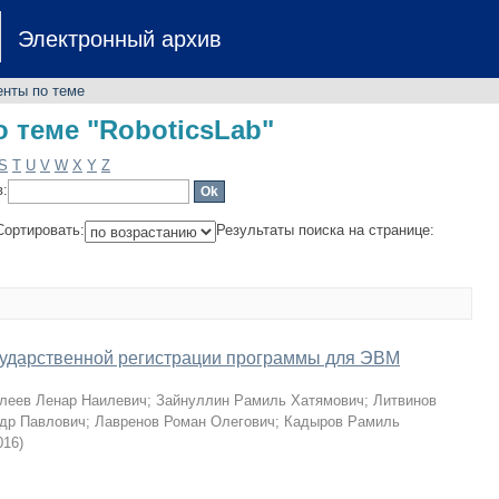
 теме "RoboticsLab"
Электронный архив
енты по теме
 теме "RoboticsLab"
S
T
U
V
W
X
Y
Z
в:
Сортировать:
Результаты поиска на странице:
осударственной регистрации программы для ЭВМ
леев Ленар Наилевич
;
Зайнуллин Рамиль Хатямович
;
Литвинов
др Павлович
;
Лавренов Роман Олегович
;
Кадыров Рамиль
016
)