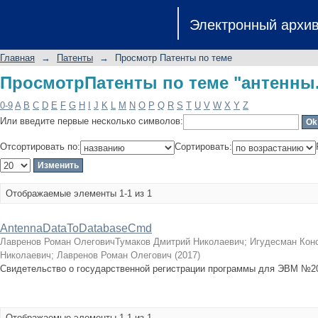
ПросмотрПатенты по теме "антенны
Электронный архи
Главная
→
Патенты
→
Просмотр Патенты по теме
ПросмотрПатенты по теме "антенны
0-9
A
B
C
D
E
F
G
H
I
J
K
L
M
N
O
P
Q
R
S
T
U
V
W
X
Y
Z
Или введите первые несколько символов:
Отсортировать по:
Сортировать:
Отображаемые элементы 1-1 из 1
AntennaDataToDatabaseCmd
Лавренов Роман ОлеговичТумаков Дмитрий Николаевич
;
Игудесман Кон
Николаевич
;
Лавренов Роман Олегович
(
2017
)
Свидетельство о государственной регистрации программы для ЭВМ №201
Отображаемые элементы 1-1 из 1