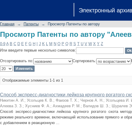
Просмотр Патенты по автору "Алеева
Электронный архи
Главная
→
Патенты
→
Просмотр Патенты по автору
Просмотр Патенты по автору "Алеева
0-9
A
B
C
D
E
F
G
H
I
J
K
L
M
N
O
P
Q
R
S
T
U
V
W
X
Y
Z
Или введите первые несколько символов:
Отсортировать по:
Сортировать:
Отображаемые элементы 1-1 из 1
Способ экспресс-диагностики лейкоза крупного рогатого ск
Никитин А. И.
;
Усольцев К. В.
;
Фаизов Т. Х.
;
Чернов А. Н.
;
Усольцева И. 
Алеева З. З.
;
Хусниев Ф. А.
;
Ахмадеев Р. М.
;
Валидов Ш. З.
;
Шуралев Э.
Способ экспресс-диагностики лейкоза крупного рогатого скота мето
режиме реального времени, включающий использование прямого и обра
с добавлением в реакционную ...