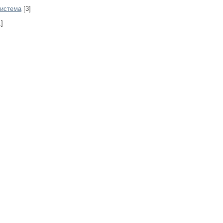
система
[3]
]