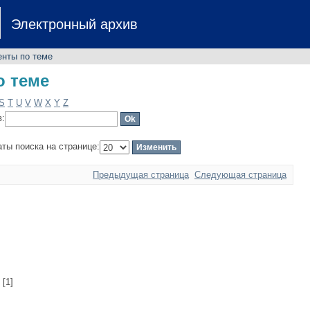
о теме
Электронный архив
енты по теме
о теме
S
T
U
V
W
X
Y
Z
в:
аты поиска на странице:
Предыдущая страница
Следующая страница
[1]