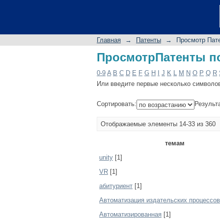
ПросмотрПатенты п
Главная
→
Патенты
→
Просмотр Пат
ПросмотрПатенты п
0-9
A
B
C
D
E
F
G
H
I
J
K
L
M
N
O
P
Q
R
Или введите первые несколько символо
Сортировать:
Результ
Отображаемые элементы 14-33 из 360
темам
unity
[1]
VR
[1]
абитуриент
[1]
Автоматизация издательских процессов
Автоматизированная
[1]