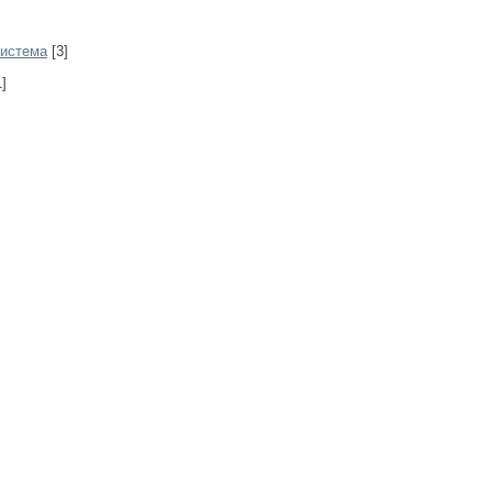
система
[3]
]