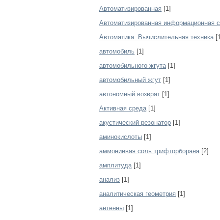
Автоматизированная
[1]
Автоматизированная информационная 
Автоматика. Вычислительная техника
[1
автомобиль
[1]
автомобильного жгута
[1]
автомобильный жгут
[1]
автономный возврат
[1]
Активная среда
[1]
акустический резонатор
[1]
аминокислоты
[1]
аммониевая соль трифторборана
[2]
амплитуда
[1]
анализ
[1]
аналитическая геометрия
[1]
антенны
[1]