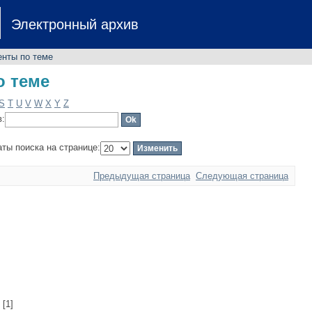
о теме
Электронный архив
енты по теме
о теме
S
T
U
V
W
X
Y
Z
в:
аты поиска на странице:
Предыдущая страница
Следующая страница
[1]