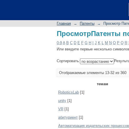
ПросмотрПатенты п
Главная
→
Патенты
→
Просмотр Пат
ПросмотрПатенты п
0-9
A
B
C
D
E
F
G
H
I
J
K
L
M
N
O
P
Q
R
Или введите первые несколько символо
Сортировать:
Результ
Отображаемые элементы 13-32 из 360
темам
RoboticsLab
[1]
unity
[1]
VR
[1]
абитуриент
[1]
Автоматизация издательских процессов