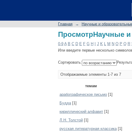
ПросмотрНаучные и 
Главная
→
Научные и образовательны
ПросмотрНаучные и 
0-9
A
B
C
D
E
F
G
H
I
J
K
L
M
N
O
P
Q
R
Или введите первые несколько символо
Сортировать:
Результ
Отображаемые элементы 1-7 из 7
темам
арабографическое письмо
[1]
Будда
[1]
кириллический алфавит
[1]
Л.Н. Толстой
[1]
русская литературная классика
[1]