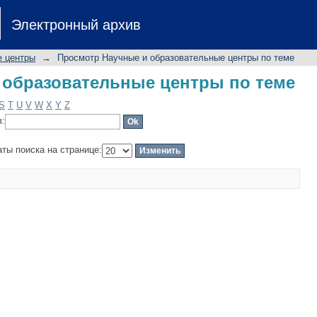
образовательные центры по теме
Электронный архив
е центры
→
Просмотр Научные и образовательные центры по теме
образовательные центры по теме
S
T
U
V
W
X
Y
Z
в:
аты поиска на странице: