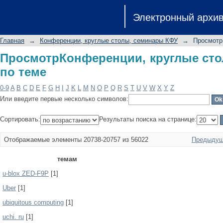
ПросмотрКонференции, круглые сто
Электронный архи
Главная
→
Конференции, круглые столы, семинары КФУ
→
Просмотр
ПросмотрКонференции, круглые ст
по теме
0-9
A
B
C
D
E
F
G
H
I
J
K
L
M
N
O
P
Q
R
S
T
U
V
W
X
Y
Z
Или введите первые несколько символов:
Сортировать:
Результаты поиска на странице:
Отображаемые элементы 20738-20757 из 56022
Предыдущ
темам
u-blox ZED-F9P
[1]
Uber
[1]
ubiquitous computing
[1]
uchi. ru
[1]