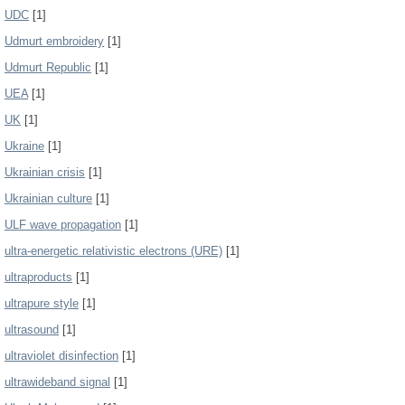
UDC
[1]
Udmurt embroidery
[1]
Udmurt Republic
[1]
UEA
[1]
UK
[1]
Ukraine
[1]
Ukrainian crisis
[1]
Ukrainian culture
[1]
ULF wave propagation
[1]
ultra-energetic relativistic electrons (URE)
[1]
ultraproducts
[1]
ultrapure style
[1]
ultrasound
[1]
ultraviolet disinfection
[1]
ultrawideband signal
[1]