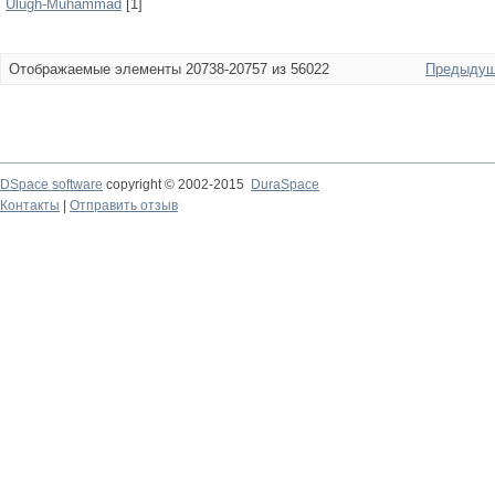
Ulugh-Muhammad
[1]
Отображаемые элементы 20738-20757 из 56022
Предыдущ
DSpace software
copyright © 2002-2015
DuraSpace
Контакты
|
Отправить отзыв