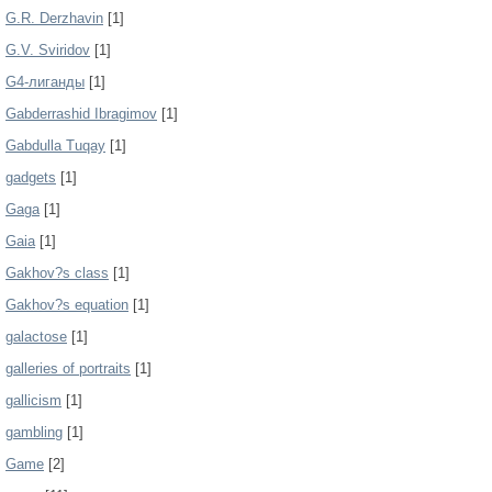
G.R. Derzhavin
[1]
G.V. Sviridov
[1]
G4-лиганды
[1]
Gabderrashid Ibragimov
[1]
Gabdulla Tuqay
[1]
gadgets
[1]
Gaga
[1]
Gaia
[1]
Gakhov?s class
[1]
Gakhov?s equation
[1]
galactose
[1]
galleries of portraits
[1]
gallicism
[1]
gambling
[1]
Game
[2]