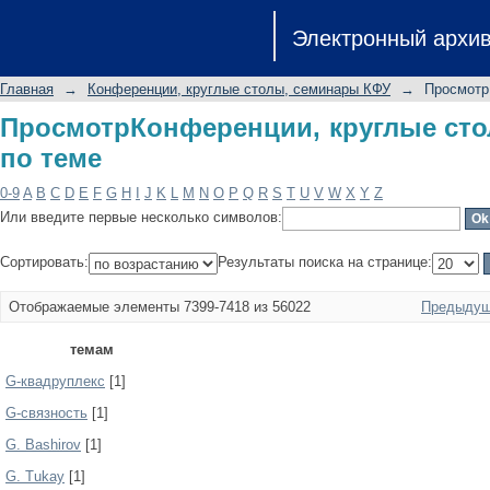
ПросмотрКонференции, круглые сто
Электронный архи
Главная
→
Конференции, круглые столы, семинары КФУ
→
Просмотр
ПросмотрКонференции, круглые ст
по теме
0-9
A
B
C
D
E
F
G
H
I
J
K
L
M
N
O
P
Q
R
S
T
U
V
W
X
Y
Z
Или введите первые несколько символов:
Сортировать:
Результаты поиска на странице:
Отображаемые элементы 7399-7418 из 56022
Предыдущ
темам
G-квадруплекс
[1]
G-связность
[1]
G. Bashirov
[1]
G. Tukay
[1]