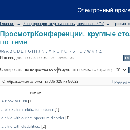
ПросмотрКонференции, круглые сто
Электронный архи
Главная
→
Конференции, круглые столы, семинары КФУ
→
Просмотр
ПросмотрКонференции, круглые ст
по теме
0-9
A
B
C
D
E
F
G
H
I
J
K
L
M
N
O
P
Q
R
S
T
U
V
W
X
Y
Z
Или введите первые несколько символов:
Сортировать:
Результаты поиска на странице:
Отображаемые элементы 306-325 из 56022
Предыдущ
темам
A Book to Burn
[1]
a blockchain-arbitration tribunal
[1]
a child with autism spectrum disorder
[1]
a child with disabilities.
[2]