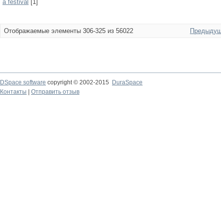
a festival
[1]
Отображаемые элементы 306-325 из 56022
Предыдущ
DSpace software
copyright © 2002-2015
DuraSpace
Контакты
|
Отправить отзыв