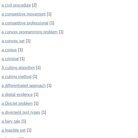
a civil procedure
[2]
a competitive movement
[1]
a competitive professional
[1]
a convex programming problem
[1]
a convex set
[1]
a corpus
[1]
a criminal
[1]
A cutting algorithm
[1]
a cutting method
[1]
a differentiated approach
[1]
a digital evidence
[1]
a Diriclet problem
[1]
a divergent text types
[1]
a fairy tale
[1]
a feasible set
[1]