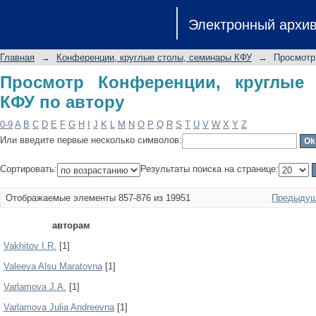
Просмотр Конференции, круглые ст
Электронный архи
Главная
→
Конференции, круглые столы, семинары КФУ
→
Просмотр
Просмотр Конференции, круглые
КФУ по автору
0-9
A
B
C
D
E
F
G
H
I
J
K
L
M
N
O
P
Q
R
S
T
U
V
W
X
Y
Z
Или введите первые несколько символов:
Сортировать:
Результаты поиска на странице:
Отображаемые элементы 857-876 из 19951
Предыдущ
авторам
Vakhitov I.R.
[1]
Valeeva Alsu Maratovna
[1]
Varlamova J.A.
[1]
Varlamova Julia Andreevna
[1]