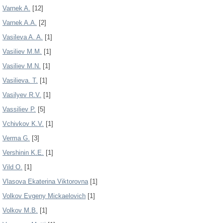
Varnek A.
[12]
Varnek A.A.
[2]
Vasileva A. A.
[1]
Vasiliev M.M.
[1]
Vasiliev M.N.
[1]
Vasilieva. T.
[1]
Vasilyev R.V.
[1]
Vassiliev P.
[5]
Vchivkov K.V.
[1]
Verma G.
[3]
Vershinin K.E.
[1]
Vild O.
[1]
Vlasova Ekaterina Viktorovna
[1]
Volkov Evgeny Mickaelovich
[1]
Volkov M.B.
[1]