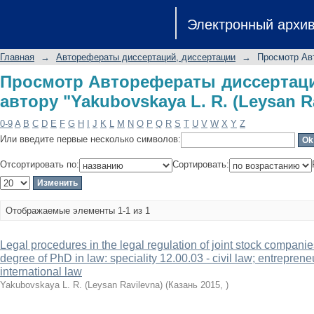
Просмотр Авторефераты диссертаций
Электронный архи
L. R. (Leysan Ravilevna)"
Главная
→
Авторефераты диссертаций, диссертации
→
Просмотр Ав
Просмотр Авторефераты диссертаци
автору "Yakubovskaya L. R. (Leysan R
0-9
A
B
C
D
E
F
G
H
I
J
K
L
M
N
O
P
Q
R
S
T
U
V
W
X
Y
Z
Или введите первые несколько символов:
Отсортировать по:
Сортировать:
Отображаемые элементы 1-1 из 1
Legal procedures in the legal regulation of joint stock companies:
degree of PhD in law: speciality 12.00.03 - civil law; entrepreneu
international law
Yakubovskaya L. R. (Leysan Ravilevna)
(
Казань 2015
,
)