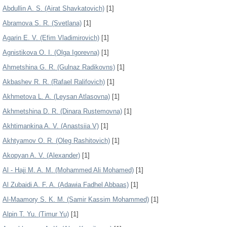
Abdullin A. S. (Airat Shavkatovich)
[1]
Abramova S. R. (Svetlana)
[1]
Agarin E. V. (Efim Vladimirovich)
[1]
Agnistikova O. I. (Olga Igorevna)
[1]
Ahmetshina G. R. (Gulnaz Radikovns)
[1]
Akbashev R. R. (Rafael Ralifovich)
[1]
Akhmetova L. A. (Leysan Atlasovna)
[1]
Akhmetshina D. R. (Dinara Rustemovna)
[1]
Akhtimankina A. V. (Anastsiia V)
[1]
Akhtyamov O. R. (Oleg Rashitovich)
[1]
Akopyan A. V. (Alexander)
[1]
Al - Hajj M. A. M. (Mohammed Ali Mohamed)
[1]
Al Zubaidi A. F. A. (Adawia Fadhel Abbaas)
[1]
Al-Maamory S. K. M. (Samir Kassim Mohammed)
[1]
Alpin T. Yu. (Timur Yu)
[1]