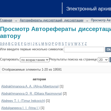
Просмотр Авторефераты диссертаци
Электронный архи
Главная
→
Авторефераты диссертаций, диссертации
→
Просмотр Ав
Просмотр Авторефераты диссертаци
автору
0-9
A
B
C
D
E
F
G
H
I
J
K
L
M
N
O
P
Q
R
S
T
U
V
W
X
Y
Z
Или введите первые несколько символов:
Сортировать:
Результаты поиска на странице:
Отображаемые элементы 1-20 из 19591
авторам
Abdrakhmanova A. A. (Aliya Albertovna)
[1]
Abdrakhmanova D. R. (Diliara Rasimovna)
[2]
Abdreev T. I. (Timur Irekovich)
[1]
Abdulganeeva I. I. (Irina I.)
[1]