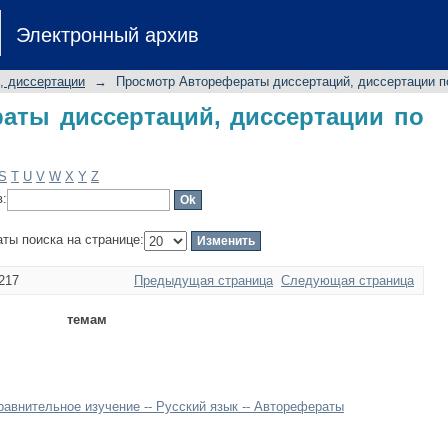
ты диссертаций, диссертации по т
Электронный архив
, диссертации
→
Просмотр Авторефераты диссертаций, диссертации п
аты диссертаций, диссертации по
S
T
U
V
W
X
Y
Z
в:
аты поиска на странице:
217
Предыдущая страница
Следующая страница
темам
Сравнительное изучение -- Русский язык -- Авторефераты