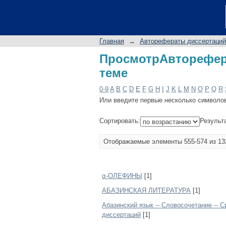
ПросмотрАвторефера
Главная
→
Авторефераты диссертаций
ПросмотрАвторефер
теме
0-9
A
B
C
D
E
F
G
H
I
J
K
L
M
N
O
P
Q
R
Или введите первые несколько символо
Сортировать:
Результ
Отображаемые элементы 555-574 из 13
α-ОЛЕФИНЫ
[1]
АБАЗИНСКАЯ ЛИТЕРАТУРА
[1]
Абазинский язык -- Словосочетание -- 
диссертаций
[1]