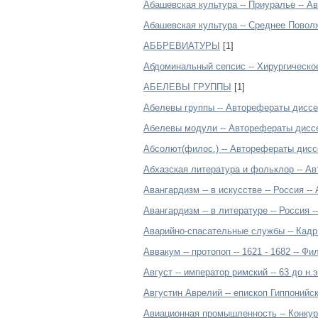
Абашевская культура -- Приуралье -- 
Абашевская культура -- Среднее Повол
АББРЕВИАТУРЫ
[1]
Абдоминальный сепсис -- Хирургическо
АБЕЛЕВЫ ГРУППЫ
[1]
Абелевы группы -- Авторефераты диссе
Абелевы модули -- Авторефераты дисс
Абсолют(филос.) -- Авторефераты дисс
Абхазская литература и фольклор -- А
Авангардизм -- в искусстве -- Россия -
Авангардизм -- в литературе -- Россия
Аварийно-спасательные службы -- Кадр
Аввакум -- протопоп -- 1621 - 1682 -- 
Август -- император римский -- 63 до н.
Августин Аврелий -- епископ Гиппонийск
Авиационная промышленность -- Конкур