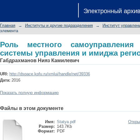
Роль местного самоуправления в
Электронный архи
имиджа региона
Главная
→
Институты и другие подразделения
→
Институт управлен
элемента
Роль местного самоуправления
системы управления и имиджа реги
Габдрахманов Нияз Камилевич
URI:
http://dspace.kpfu.ru/xmlui/handle/net/39336
Дата:
2016
Показать полную информацию
Файлы в этом документе
Имя:
Statya.pdf
Откры
Размер:
143.7Kb
Формат:
PDF