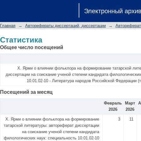
Статистика
Электронный архи
Главная
→
Авторефераты диссертаций, диссертации
→
Автореферат
Статистика
Общее число посещений
Х. Ярми о влиянии фольклора на формирование татарской лит
диссертации на соискание ученой степени кандидата филологических
10.01.02-10 - Литература народов Российской Федерации (
Посещений за месяц
Февраль
Март
А
2026
2026
Х. Ярми о влиянии фольклора на формирование
3
11
татарской литературы: автореферат диссертации
на соискание ученой степени кандидата
филологических наук: специальность 10.01.02-10