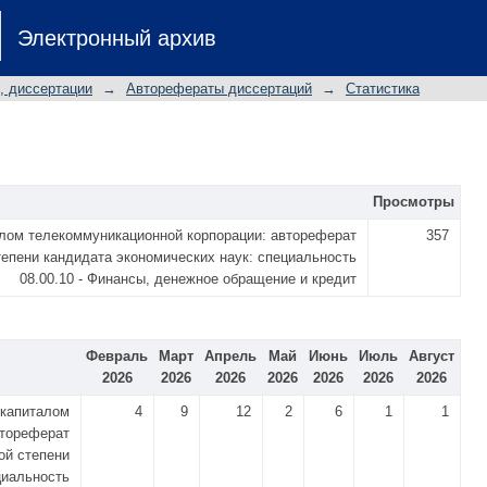
Электронный архив
, диссертации
→
Авторефераты диссертаций
→
Статистика
Просмотры
лом телекоммуникационной корпорации: автореферат
357
тепени кандидата экономических наук: специальность
08.00.10 - Финансы, денежное обращение и кредит
Февраль
Март
Апрель
Май
Июнь
Июль
Август
2026
2026
2026
2026
2026
2026
2026
 капиталом
4
9
12
2
6
1
1
втореферат
ой степени
циальность