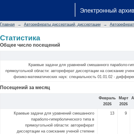
Статистика
Электронный архи
Главная
→
Авторефераты диссертаций, диссертации
→
Автореферат
Статистика
Общее число посещений
Краевые задачи для уравнений смешанного параболо-гип
прямоугольной области: автореферат диссертации на соискание учен
физико-математических наук: специальность 01.01.02 - диффер
Посещений за месяц
Февраль
Март
А
2026
2026
Краевые задачи для уравнений смешанного
13
9
параболо-гиперболического типа в
прямоугольной области: автореферат
диссертации на соискание ученой степени