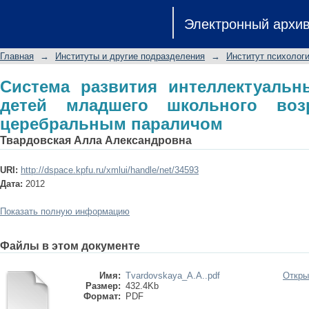
Система развития интеллектуал
Электронный архи
школьного возраста с детским цер
Главная
→
Институты и другие подразделения
→
Институт психологи
Система развития интеллектуальн
детей младшего школьного воз
церебральным параличом
Твардовская Алла Александровна
URI:
http://dspace.kpfu.ru/xmlui/handle/net/34593
Дата:
2012
Показать полную информацию
Файлы в этом документе
Имя:
Tvardovskaya_A.A..pdf
Откры
Размер:
432.4Kb
Формат:
PDF