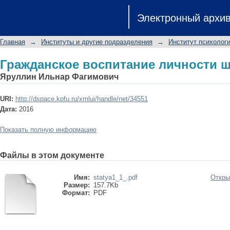
Гражданское воспитание личности 
Электронный архи
Главная
→
Институты и другие подразделения
→
Институт психологи
Гражданское воспитание личности 
Яруллин Ильнар Фагимович
URI:
http://dspace.kpfu.ru/xmlui/handle/net/34551
Дата:
2016
Показать полную информацию
Файлы в этом документе
Имя:
statya1_1_.pdf
Откры
Размер:
157.7Kb
Формат:
PDF