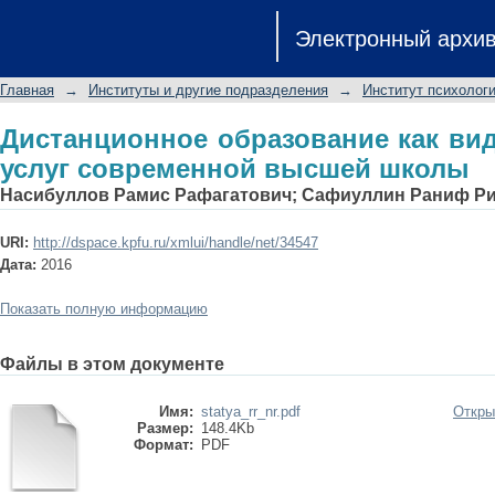
Дистанционное образование как в
Электронный архи
высшей школы
Главная
→
Институты и другие подразделения
→
Институт психологи
Дистанционное образование как ви
услуг современной высшей школы
Насибуллов Рамис Рафагатович
;
Сафиуллин Раниф Р
URI:
http://dspace.kpfu.ru/xmlui/handle/net/34547
Дата:
2016
Показать полную информацию
Файлы в этом документе
Имя:
statya_rr_nr.pdf
Откры
Размер:
148.4Kb
Формат:
PDF