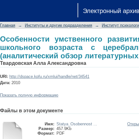
Особенности умственного развития
Электронный архи
церебральным параличом (аналитич
Главная
→
Институты и другие подразделения
→
Институт психологи
Особенности умственного развити
школьного возраста с церебра
(аналитический обзор литературных
Твардовская Алла Александровна
URI:
http://dspace.kpfu.ru/xmlui/handle/net/34541
Дата:
2010
Показать полную информацию
Файлы в этом документе
Имя:
Statya_Osobennost ...
Откры
Размер:
457.9Kb
Формат:
PDF