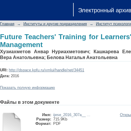
Future Teachers' Training for Learners
Электронный архи
Главная
→
Институты и другие подразделения
→
Институт психологи
Future Teachers' Training for Learners'
Management
Хузиахметов Анвар Нуриахметович
;
Кашкарева Еле
Вера Анатольевна
;
Белова Наталья Анатольевна
URI:
http://dspace.kpfu.ru/xmlui/handle/net/34451
Дата:
2016
Показать полную информацию
Файлы в этом документе
Имя:
ijese_2016_307a__ ...
Откры
Размер:
715.9Kb
Формат:
PDF