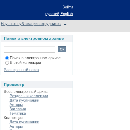
 задачи для В-
Войти
одом потенциалов.-
русский
English
Научные публикации сотрудников
→
Поиск в электронном архиве
Поиск в электронном архиве
В этой коллекции
Расширенный поиск
Просмотр
Весь электронный архив
Разделы и коллекции
Дата публикации
Авторы
Заглавия
Тематика
Коллекция
Дата публикации
Авторы