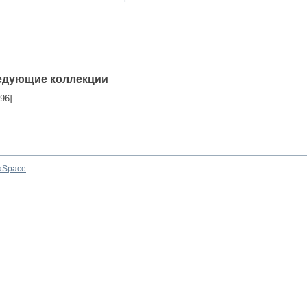
едующие коллекции
96]
aSpace