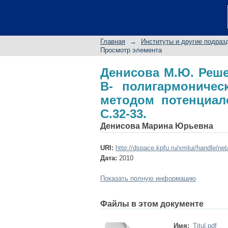
Денисова М.Ю.
полигармоническог
Вестник ТГГПУ.-2010.-
Главная
→
Институты и другие подраз
Просмотр элемента
Денисова М.Ю. Реше
В- полигармоничес
методом потенциало
С.32-33.
Денисова Марина Юрьевна
URI:
http://dspace.kpfu.ru/xmlui/handle/ne
Дата:
2010
Показать полную информацию
Файлы в этом документе
Имя:
Titul.pdf