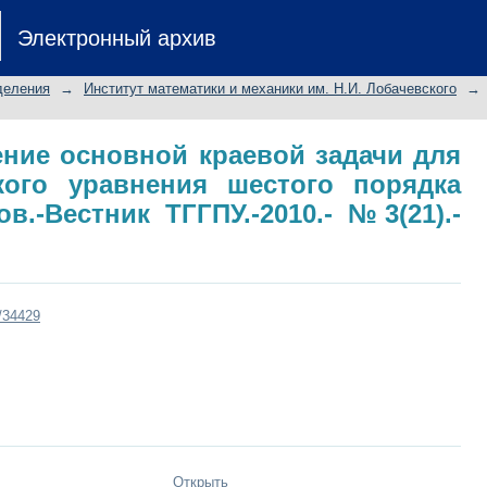
 Решение основной краевой
Электронный архив
о уравнения шестого порядка мет
 №3(21).- С.32-33.
деления
→
Институт математики и механики им. Н.И. Лобачевского
→
ние основной краевой задачи для
кого уравнения шестого порядка
в.-Вестник ТГГПУ.-2010.- №3(21).-
t/34429
Открыть