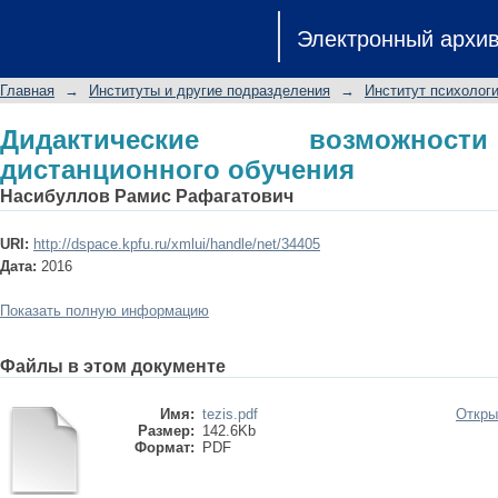
Дидактические возможности технол
Электронный архи
Главная
→
Институты и другие подразделения
→
Институт психологи
Дидактические возможнос
дистанционного обучения
Насибуллов Рамис Рафагатович
URI:
http://dspace.kpfu.ru/xmlui/handle/net/34405
Дата:
2016
Показать полную информацию
Файлы в этом документе
Имя:
tezis.pdf
Откры
Размер:
142.6Kb
Формат:
PDF