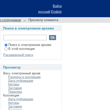
udents of the Student
Войти
русский
English
и сотрудников
→
Просмотр элемента
Поиск в электронном архиве
Поиск в электронном архиве
В этой коллекции
Расширенный поиск
Просмотр
Весь электронный архив
Разделы и коллекции
Дата публикации
Авторы
Заглавия
Тематика
Коллекция
Дата публикации
Авторы
Заглавия