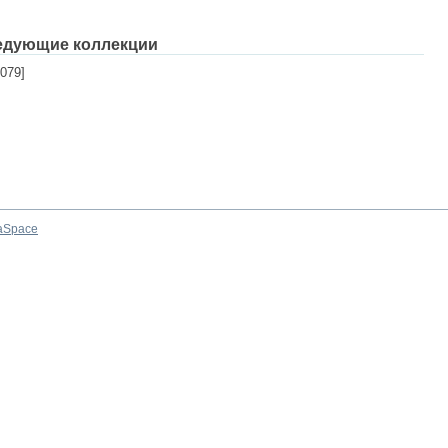
едующие коллекции
079]
aSpace