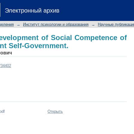
velopment of Social Competence of St
Электронный архив
деления
→
Институт психологии и образования
→
Научные публикаци
evelopment of Social Competence of
ent Self-Government.
тович
t/34402
pdf
Открыть