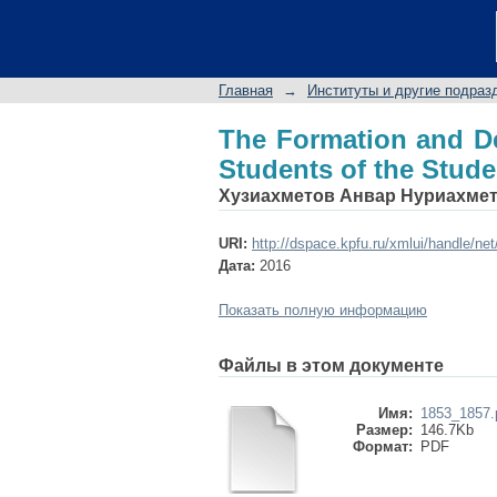
The Formation and De
Self-Government.
Главная
→
Институты и другие подраз
The Formation and D
Students of the Stud
Хузиахметов Анвар Нуриахме
URI:
http://dspace.kpfu.ru/xmlui/handle/ne
Дата:
2016
Показать полную информацию
Файлы в этом документе
Имя:
1853_1857.
Размер:
146.7Kb
Формат:
PDF