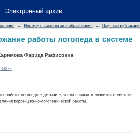
ржание работы логопеда в системе 
Электронный архив
деления
→
Институт психологии и образования
→
Научные публикаци
ржание работы логопеда в системе
Каримова Фарида Рафисовна
t/34376
ты работы логопеда с детьми с отклонениями в развитии в системе
вления коррекционно-логопедической работы.