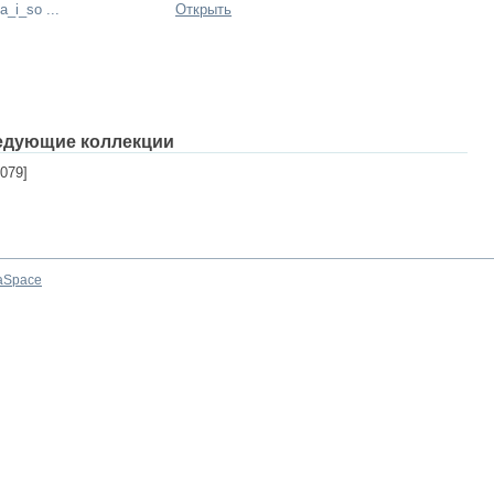
a_i_so ...
Открыть
едующие коллекции
079]
aSpace