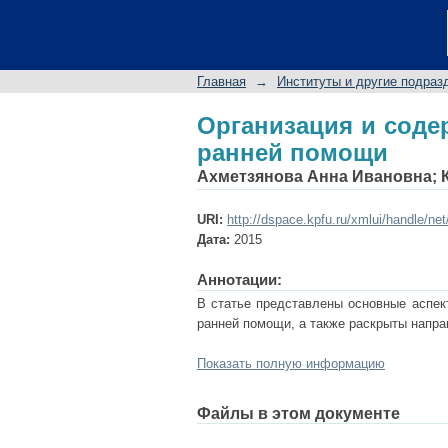
Организация и соде
Главная
→
Институты и другие подраз
Организация и соде
ранней помощи
Ахметзянова Анна Ивановна
;
URI:
http://dspace.kpfu.ru/xmlui/handle/ne
Дата:
2015
Аннотации:
В статье представлены основные аспек
ранней помощи, а также раскрыты напра
Показать полную информацию
Файлы в этом документе