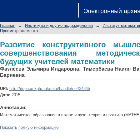
Развитие конструктивного мышл
Электронный архи
методической подготовки будущих у
Главная
→
Институты и другие подразделения
→
Институт математик
Просмотр элемента
Развитие конструктивного мышл
совершенствования методичес
будущих учителей математики
Фазлеева Эльмира Илдаровна
;
Тимербаева Наиля В
Бариевна
URI:
http://dspace.kpfu.ru/xmlui/handle/net/34345
Дата:
2015
Аннотации:
Математическое образование в школе и вузе: теория и практика (MATHE
Показать полную информацию