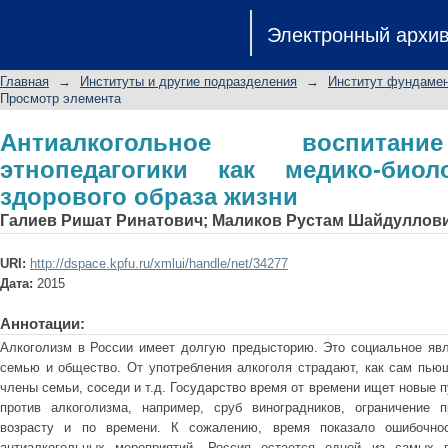
Антиалкогольное воспитание сре
Электронный архи
биологическая основа здорового об
Главная
→
Институты и другие подразделения
→
Институт фундамен
Просмотр элемента
Антиалкогольное воспитан
этнопедагогики как медико-биол
здорового образа жизни
Галиев Ришат Ринатович
;
Маликов Рустам Шайдуллов
URI:
http://dspace.kpfu.ru/xmlui/handle/net/34277
Дата:
2015
Аннотации:
Алкоголизм в России имеет долгую предысторию. Это социальное яв
семью и общество. От употребления алкоголя страдают, как сам пьющ
члены семьи, соседи и т.д. Государство время от времени ищет новые 
против алкоголизма, например, сруб виноградников, ограничение 
возрасту и по времени. К сожалению, время показало ошибочно
антиалкогольных мероприятий. Россия остается одной из самых