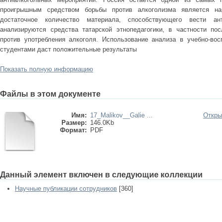
проигрышным средством борьбы против алкоголизма является на
достаточное количество материала, способствующего вести ан
анализируются средства татарской этнопедагогики, в частности по
против употребления алкоголя. Использование анализа в учебно-во
студентами даст положительные результаты
Показать полную информацию
Файлы в этом документе
Имя:
17_Malikov__Galie ...
Откры
Размер:
146.0Kb
Формат:
PDF
Данный элемент включен в следующие коллекции
Научные публикации сотрудников
[360]