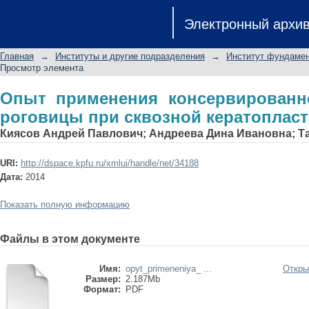
Опыт применения консервирова
Электронный архи
сквозной кератопластике
Главная
→
Институты и другие подразделения
→
Институт фундамен
Просмотр элемента
Опыт применения консервированно
роговицы при сквозной кератопласт
Киясов Андрей Павлович
;
Андреева Дина Ивановна
;
Т
URI:
http://dspace.kpfu.ru/xmlui/handle/net/34188
Дата:
2014
Показать полную информацию
Файлы в этом документе
Имя:
opyt_primeneniya_ ...
Откры
Размер:
2.187Mb
Формат:
PDF