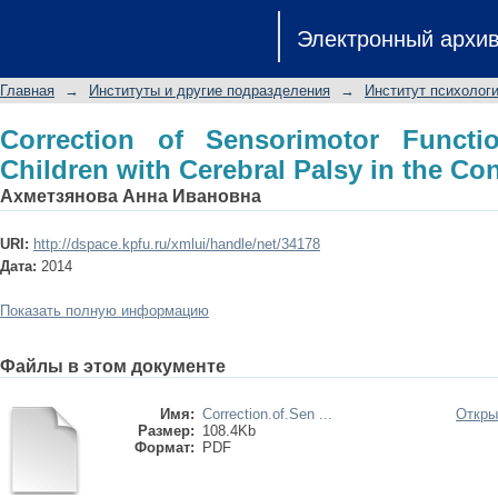
Correction of Sensorimotor Functions 
Электронный архи
in the Context of Lekoteka
Главная
→
Институты и другие подразделения
→
Институт психологи
Correction of Sensorimotor Functi
Children with Cerebral Palsy in the Co
Ахметзянова Анна Ивановна
URI:
http://dspace.kpfu.ru/xmlui/handle/net/34178
Дата:
2014
Показать полную информацию
Файлы в этом документе
Имя:
Correction.of.Sen ...
Откры
Размер:
108.4Kb
Формат:
PDF