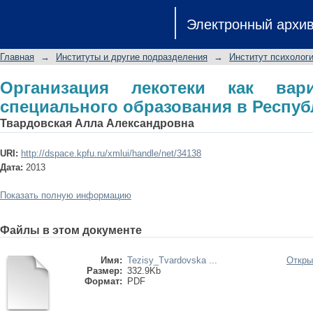
Организация лекотеки как вариати
Электронный архи
Республике Татарстан
Главная
→
Институты и другие подразделения
→
Институт психологи
Организация лекотеки как ва
специального образования в Респуб
Твардовская Алла Александровна
URI:
http://dspace.kpfu.ru/xmlui/handle/net/34138
Дата:
2013
Показать полную информацию
Файлы в этом документе
Имя:
Tezisy_Tvardovska ...
Откры
Размер:
332.9Kb
Формат:
PDF