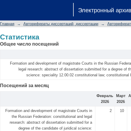
Статистика
Электронный архи
Главная
→
Авторефераты диссертаций, диссертации
→
Автореферат
Статистика
Общее число посещений
Formation and development of magistrate Courts in the Russian Federat
legal research: abstract of dissertation submitted for a degree of th
science: speciality 12.00.02 constitutional law; constitutional l
Посещений за месяц
Февраль
Март
А
2026
2026
Formation and development of magistrate Courts in
2
10
the Russian Federation: constitutional and legal
research: abstract of dissertation submitted for a
degree of the candidate of juridical science: