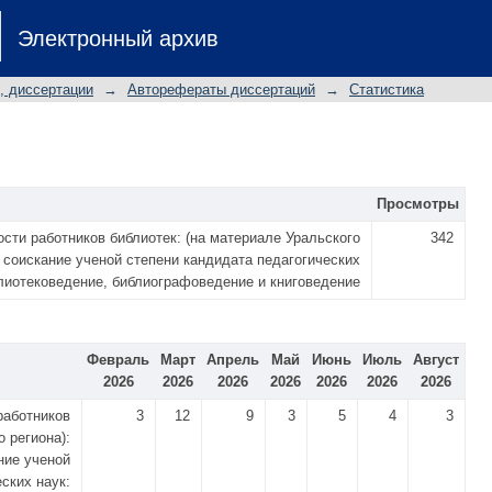
Электронный архив
, диссертации
→
Авторефераты диссертаций
→
Статистика
Просмотры
сти работников библиотек: (на материале Уральского
342
 соискание ученой степени кандидата педагогических
блиотековедение, библиографоведение и книговедение
Февраль
Март
Апрель
Май
Июнь
Июль
Август
2026
2026
2026
2026
2026
2026
2026
работников
3
12
9
3
5
4
3
о региона):
ние ученой
ских наук: