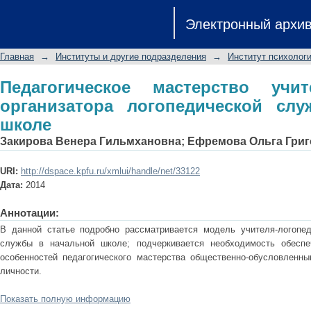
Педагогическое мастерство у
Электронный архи
логопедической службы в начально
Главная
→
Институты и другие подразделения
→
Институт психологи
Педагогическое мастерство учит
организатора логопедической сл
школе
Закирова Венера Гильмхановна
;
Ефремова Ольга Гри
URI:
http://dspace.kpfu.ru/xmlui/handle/net/33122
Дата:
2014
Аннотации:
В данной статье подробно рассматривается модель учителя-логопед
службы в начальной школе; подчеркивается необходимость обеспе
особенностей педагогического мастерства общественно-обусловленн
личности.
Показать полную информацию